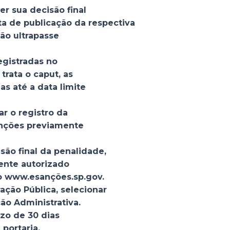
er sua decisão final
ta de publicação da respectiva
não ultrapasse
egistradas no
trata o caput, as
s até a data limite
r o registro da
anções previamente
isão final da penalidade,
ente autorizado
o www.esanções.sp.gov.
ação Pública, selecionar
ão Administrativa.
azo de 30 dias
 portaria.