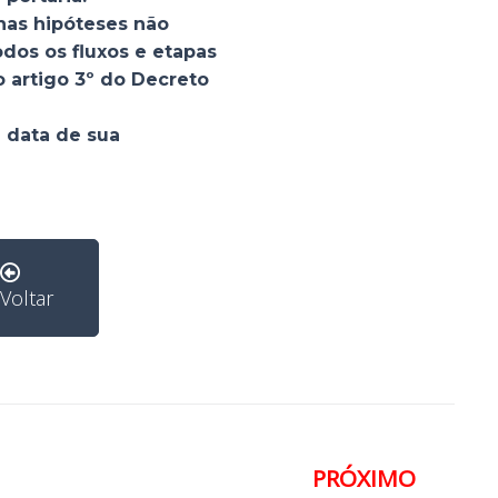
 nas hipóteses não
odos os fluxos e etapas
 artigo 3º do Decreto
a data de sua
Voltar
PRÓXIMO