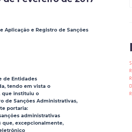
de Aplicação e Registro de Sanções
S
R
R
e de Entidades
D
a, tendo em vista o
 que instituiu o
R
ro de Sanções Administrativas,
e portaria:
 sanções administrativas
e) que, excepcionalmente,
eletrônico