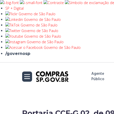
SP + Digital
/governosp
Agente
Público
Portaria CCE-G 02, de 0