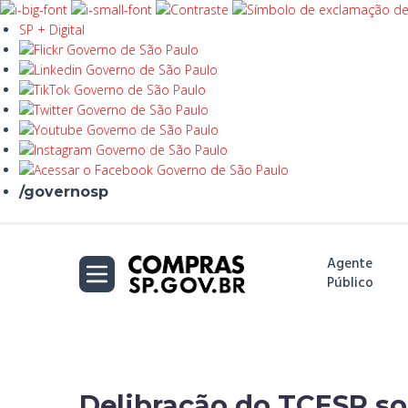
SP + Digital
/governosp
Agente
Público
Delibração do TCESP so