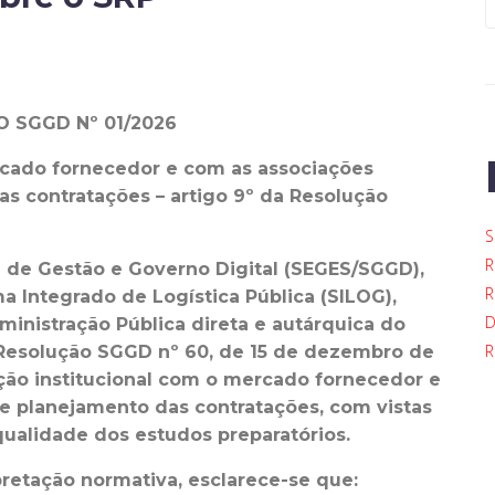
 SGGD Nº 01/2026
rcado fornecedor e com as associações
s contratações – artigo 9º da Resolução
S
R
a de Gestão e Governo Digital (SEGES/SGGD),
R
a Integrado de Logística Pública (SILOG),
D
inistração Pública direta e autárquica do
R
 Resolução SGGD nº 60, de 15 de dezembro de
ação institucional com o mercado fornecedor e
de planejamento das contratações
, com vistas
ualidade dos estudos preparatórios
.
pretação normativa,
esclarece-se
que: