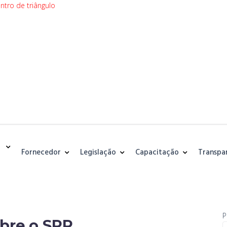
Fornecedor
Legislação
Capacitação
Transpa
P
bre o SRP