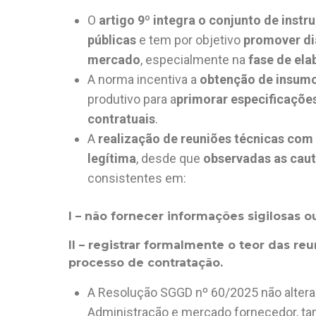
O
artigo 9º integra o conjunto de ins
públicas
e tem por objetivo
promover diá
mercado
, especialmente na
fase de ela
A norma incentiva a
obtenção de insumo
produtivo para a
primorar especificaçõe
contratuais
.
A
realização de reuniões técnicas com
legítima
, desde que
observadas as caut
consistentes em:
I –
não fornecer informações sigilosas ou
II –
registrar formalmente o teor das reu
processo de contratação.
A Resolução SGGD nº 60/2025 não altera a
Administração e mercado fornecedor, t