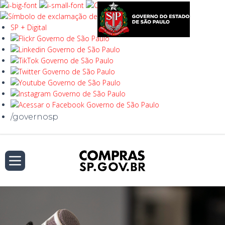
SP + Digital
/governosp