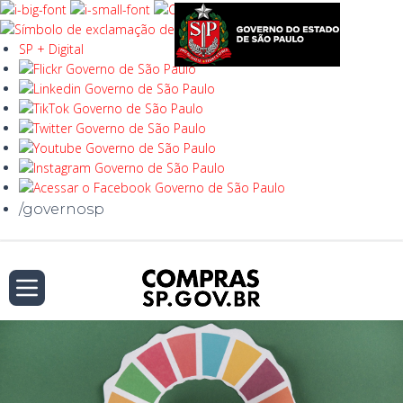
SP + Digital
/governosp